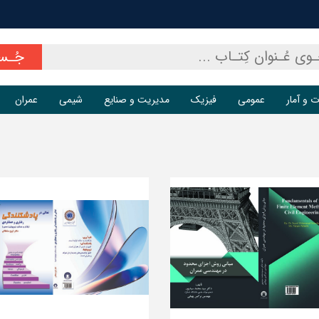
جُـس
ت و آمار
عمومی
فیزیک
مدیریت و صنایع
شیمی
عمران