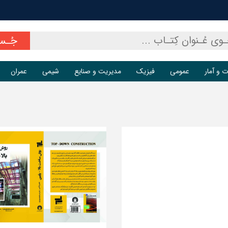
جُـس
ت و آمار
عمومی
فیزیک
مدیریت و صنایع
شیمی
عمران