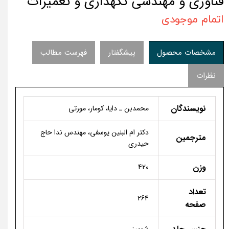
فناوری و مهندسی نگهداری و تعمیرات
اتمام موجودی
مشخصات محصول
پیشگفتار
فهرست مطالب
نظرات
نویسندگان
محمدبن ـ دایا، کومار، مورتی
دکتر ام البنین یوسفی، مهندس ندا حاج
مترجمین
حیدری
وزن
420
تعداد
264
صفحه