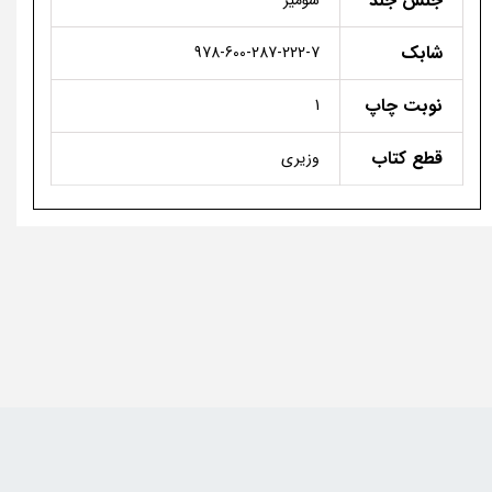
جنس جلد
شومیز
شابک
978-600-287-222-7
نوبت چاپ
1
قطع کتاب
وزیری