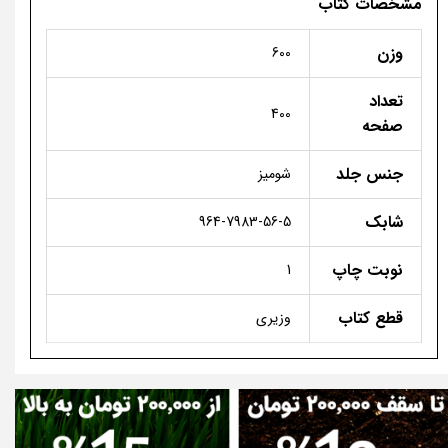
مشخصات کتاب
وزن
600
تعداد
400
صفحه
جنس جلد
شومیز
شابک
964-7983-56-5
نوبت چاپ
1
قطع کتاب
وزیری