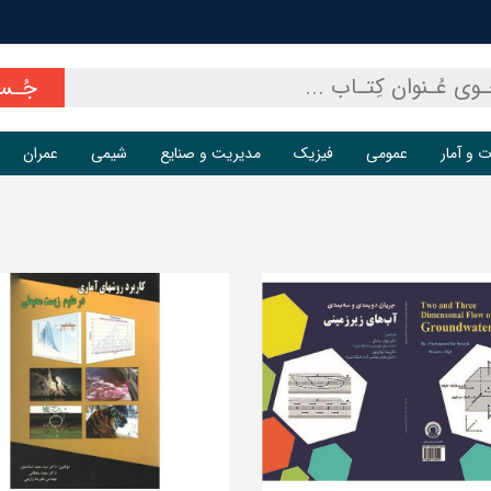
جُـس
ت و آمار
عمومی
فیزیک
مدیریت و صنایع
شیمی
عمران