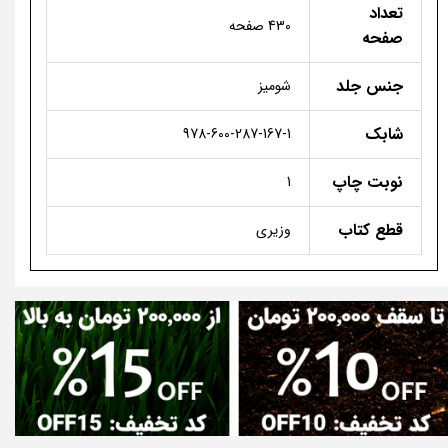
تعداد
430 صفحه
صفحه
جنس جلد
شومیز
شابک
978-600-287-167-1
نوبت چاپ
1
قطع کتاب
وزیری