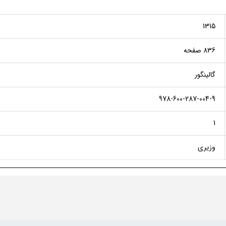
1315
836 صفحه
گالینگور
978-600-287-004-9
1
وزیری