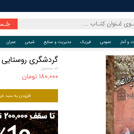
جُـس
ت و آمار
عمومی
فیزیک
مدیریت و صنایع
شیمی
عمران
گردشگری روستایی ا
کد محصول:
۱۸۰,۰۰۰ تومان
افزودن به سبد خر