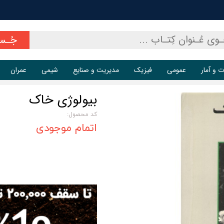
جُـس
ت و آمار
عمومی
فیزیک
مدیریت و صنایع
شیمی
عمران
بیولوژی خاک
کد محصول:
اتمام موجودی