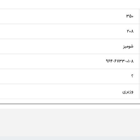
350
208
شومیز
964-6733-01-8
؟
وزیری