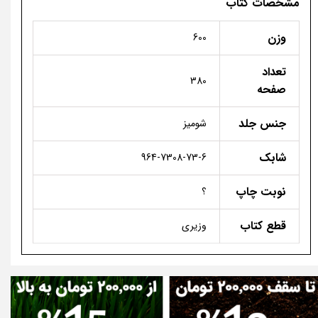
مشخصات کتاب
وزن
600
تعداد
380
صفحه
جنس جلد
شومیز
شابک
964-7308-73-6
نوبت چاپ
؟
قطع کتاب
وزیری