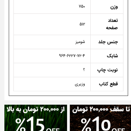
وزن
750
تعداد
512
صفحه
جنس جلد
شومیز
شابک
964-6227-72-4
نوبت چاپ
؟
قطع کتاب
وزیری