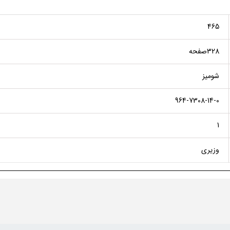
465
328صفحه
شومیز
964-7308-14-0
1
وزیری