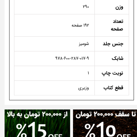
وزن
290
تعداد
192 صفحه
صفحه
جنس جلد
شومیز
شابک
978-600-287-017-9
نوبت چاپ
1
قطع کتاب
وزیری