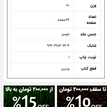
وزن
110
تعداد
64صفحه
صفحه
جنس جلد
شومیز
شابک
964-7983-74-3
نوبت چاپ
1
قطع کتاب
وزیری