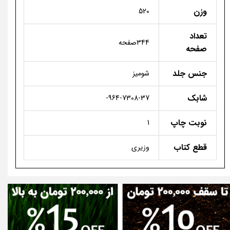
وزن
520
تعداد
344صفحه
صفحه
جنس جلد
شومیز
شابک
964-7308-37-
نوبت چاپ
1
قطع کتاب
وزیری