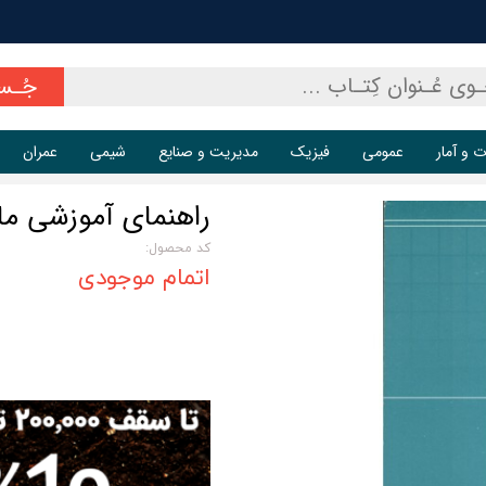
جُـس
ت و آمار
عمومی
فیزیک
مدیریت و صنایع
شیمی
عمران
راهنمای آموزشی ماشین حساب
کد محصول:
اتمام موجودی