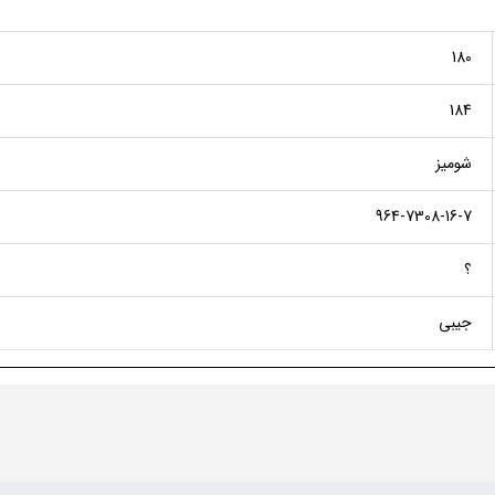
180
184
شومیز
964-7308-16-7
؟
جیبی