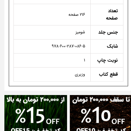
تعداد
216 صفحه
صفحه
جنس جلد
شومیز
شابک
978-600-287-086-5
نوبت چاپ
1
قطع کتاب
وزیری