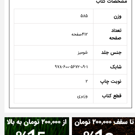
مشخصات کتاب
وزن
585
تعداد
412صفحه
صفحه
جنس جلد
شومیز
شابک
978-600-5672-09-1
نوبت چاپ
2
قطع کتاب
وزیری