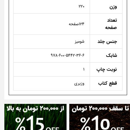
وزن
220
تعداد
124صفحه
صفحه
جنس جلد
شومیز
شابک
978-600-5442-36-6
نوبت چاپ
1
قطع کتاب
وزیری