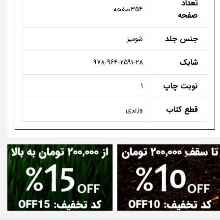
تعداد
354صفحه
صفحه
جنس جلد
شومیز
شابک
978-964-2591-28
نوبت چاپ
1
قطع کتاب
وزیری