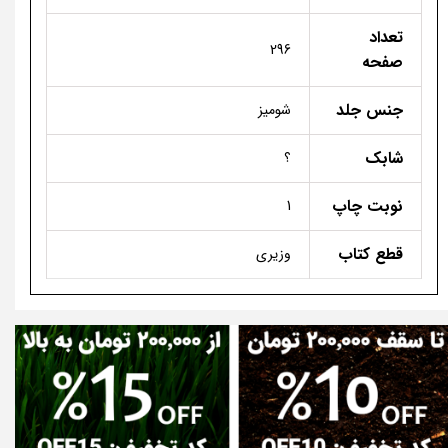
تعداد
296
صفحه
جنس جلد
شومیز
شابک
؟
نوبت چاپ
1
قطع کتاب
وزیری