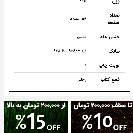
وزن
275
تعداد
114 صفحه
صفحه
جنس جلد
شومیز
شابک
978-600-92684-8-1
نوبت چاپ
1
قطع کتاب
رحلی