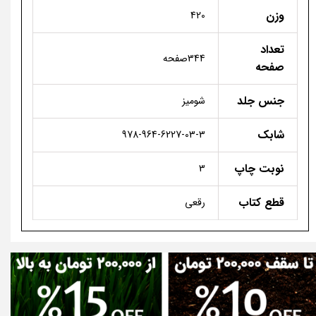
وزن
420
تعداد
344صفحه
صفحه
جنس جلد
شومیز
شابک
978-964-6227-03-3
نوبت چاپ
3
قطع کتاب
رقعی