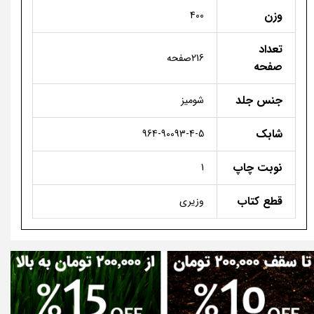
وزن
400
تعداد
216صفحه
صفحه
جنس جلد
شومیز
شابک
964-90093-4-5
نوبت چاپ
1
قطع کتاب
وزیری