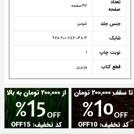
تعداد
192صفحه
صفحه
جنس جلد
شومیز
شابک
978-600-287-048-3
نوبت چاپ
1
قطع کتاب
وزیری