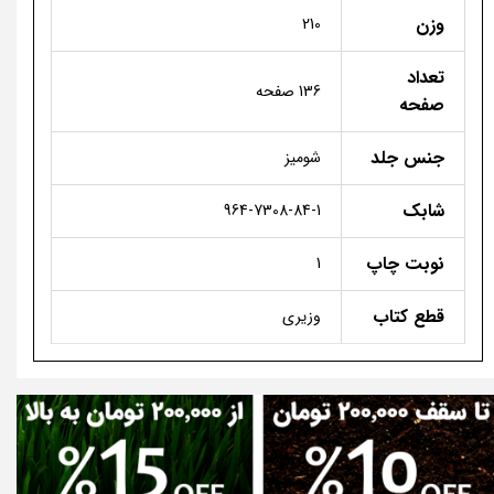
وزن
210
تعداد
136 صفحه
صفحه
جنس جلد
شومیز
شابک
964-7308-84-1
نوبت چاپ
1
قطع کتاب
وزیری