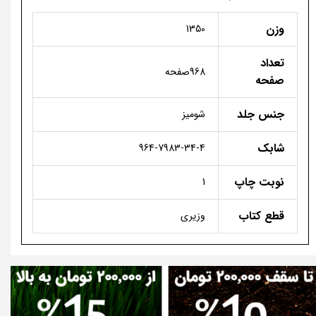
وزن
1350
تعداد
968صفحه
صفحه
جنس جلد
شومیز
شابک
964-7983-34-4
نوبت چاپ
1
قطع کتاب
وزیری