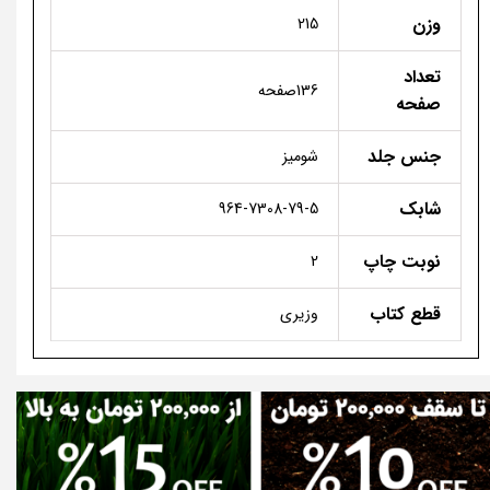
وزن
215
تعداد
136صفحه
صفحه
جنس جلد
شومیز
شابک
964-7308-79-5
نوبت چاپ
2
قطع کتاب
وزیری