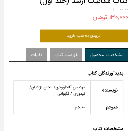
کتاب مکانیک ارشد (جلد اول)
کد محصول:
۱۳۰,۰۰۰ تومان
افزودن به سبد خرید
مشخصات محصول
فهرست کتاب
نظرات
پدیدآورندگان کتاب
مهندس آقاداوودی/ لنجان­ نژادیان/
نویسنده
تیموری / نگهبانی
مترجم
مترجم
مشخصات کتاب