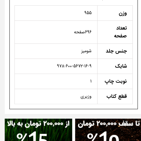
وزن
955
تعداد
696صفحه
صفحه
جنس جلد
شومیز
شابک
978-600-5672-16-9
نوبت چاپ
1
قطع کتاب
وزیری