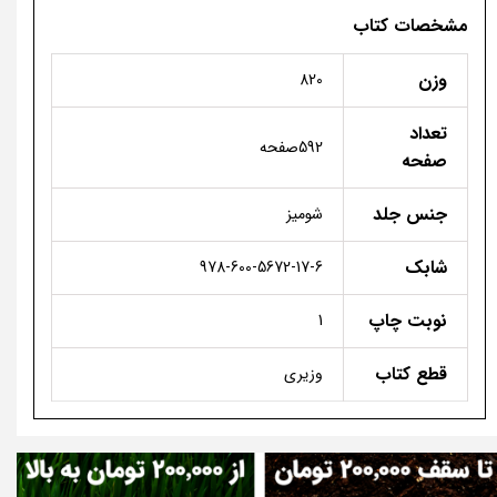
مشخصات کتاب
وزن
820
تعداد
592صفحه
صفحه
جنس جلد
شومیز
شابک
978-600-5672-17-6
نوبت چاپ
1
قطع کتاب
وزیری