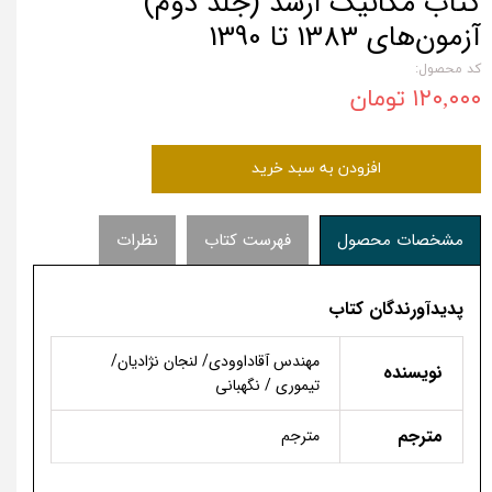
کتاب مکانیک ارشد (جلد دوم)
آزمون‌های 1383 تا 1390
کد محصول:
۱۲۰,۰۰۰ تومان
افزودن به سبد خرید
مشخصات محصول
فهرست کتاب
نظرات
پدیدآورندگان کتاب
مهندس آقاداوودی/ لنجان­ نژادیان/
نویسنده
تیموری / نگهبانی
مترجم
مترجم