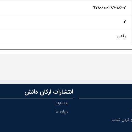
978-600-287-186-2
2
رقعی
انتشارات ارکان دانش
افتخارات
درباره ما
 کردن کتاب