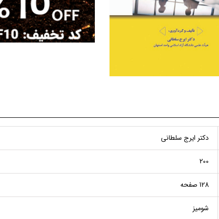
دکتر ایرج سلطانی
200
128 صفحه
شومیز