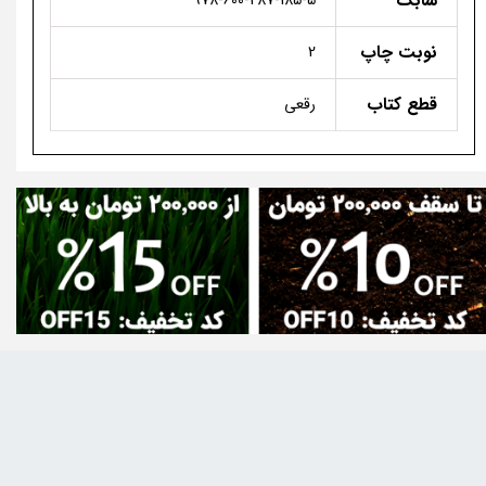
شابک
978-600-287-185-5
نوبت چاپ
2
قطع کتاب
رقعی