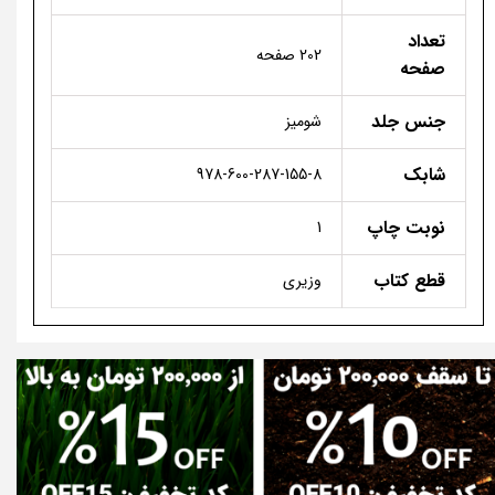
تعداد
202 صفحه
صفحه
جنس جلد
شومیز
شابک
978-600-287-155-8
نوبت چاپ
1
قطع کتاب
وزیری