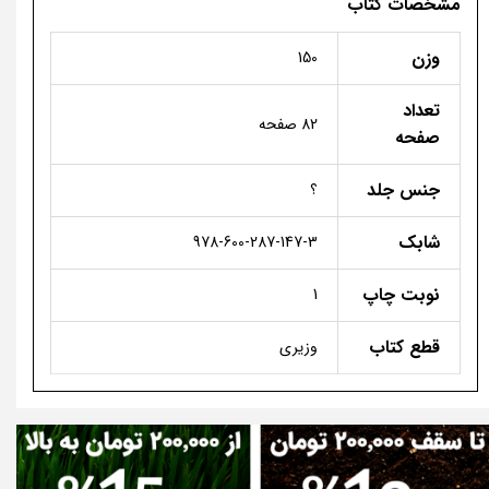
مشخصات کتاب
وزن
150
تعداد
82 صفحه
صفحه
جنس جلد
؟
شابک
978-600-287-147-3
نوبت چاپ
1
قطع کتاب
وزیری