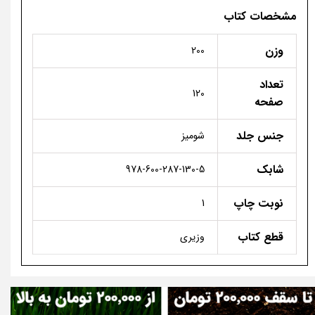
مشخصات کتاب
وزن
200
تعداد
120
صفحه
جنس جلد
شومیز
شابک
978-600-287-130-5
نوبت چاپ
1
قطع کتاب
وزیری