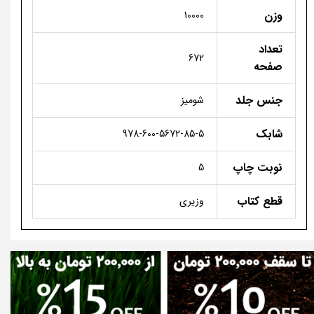
وزن
10000
تعداد
672
صفحه
جنس جلد
شومیز
شابک
978-600-5672-85-5
نوبت چاپ
5
قطع کتاب
وزیری