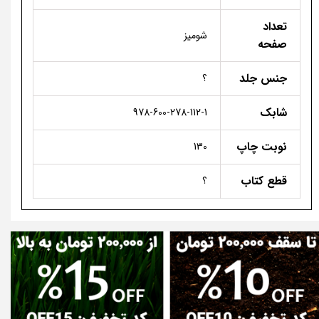
تعداد
شومیز
صفحه
جنس جلد
؟
شابک
978-600-278-112-1
نوبت چاپ
130
قطع کتاب
؟