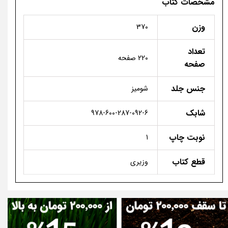
مشخصات کتاب
وزن
370
تعداد
220 صفحه
صفحه
جنس جلد
شومیز
شابک
978-600-287-092-6
نوبت چاپ
1
قطع کتاب
وزیری