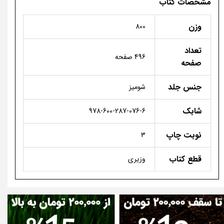
مشخصات کتاب
وزن
800
تعداد
496 صفحه
صفحه
جنس جلد
شومیز
شابک
978-600-287-076-6
نوبت چاپ
3
قطع کتاب
وزیری