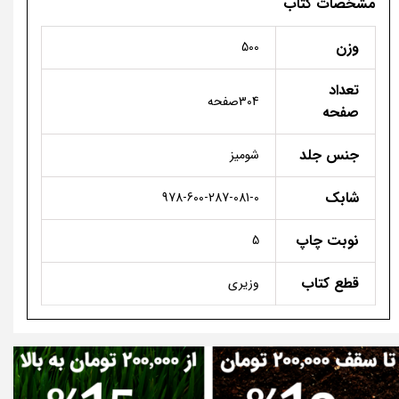
مشخصات کتاب
وزن
500
تعداد
304صفحه
صفحه
جنس جلد
شومیز
شابک
978-600-287-081-0
نوبت چاپ
5
قطع کتاب
وزیری