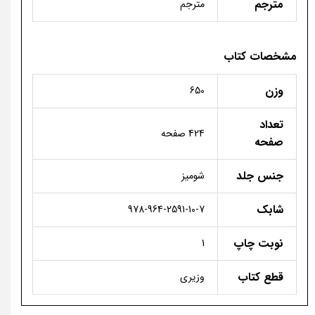
مترجم
مترجم
مشخصات کتاب
وزن
650
تعداد
424 صفحه
صفحه
جنس جلد
شومیز
شابک
978-964-2591-10-7
نوبت چاپ
1
قطع کتاب
وزیری