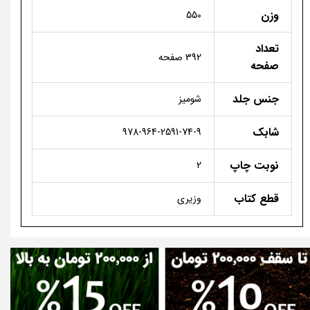
وزن
550
تعداد
392 صفحه
صفحه
جنس جلد
شومیز
شابک
978-964-2591-74-9
نوبت چاپ
2
قطع کتاب
وزیری