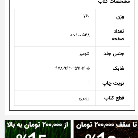
مشخصات کتاب
وزن
760
تعداد
548 صفحه
صفحه
جنس جلد
شومیز
شابک
978-964-2591-14-5
نوبت چاپ
1
قطع کتاب
وزیری