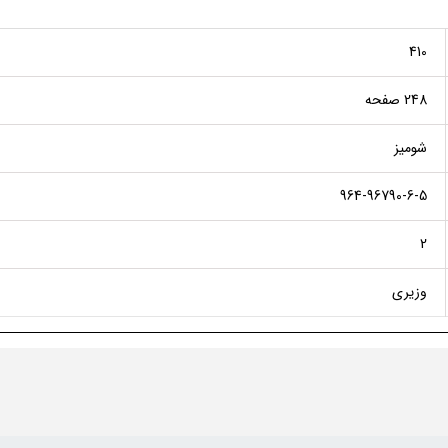
410
248 صفحه
شومیز
964-96790-6-5
2
وزیری