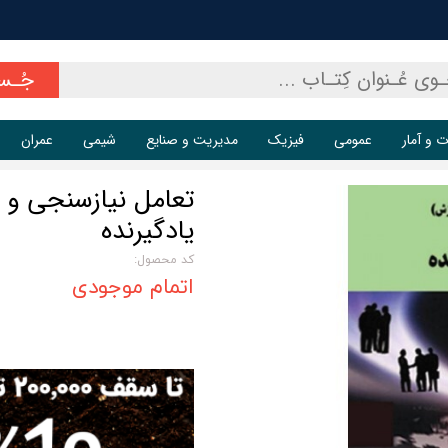
جُـس
ت و آمار
عمومی
فیزیک
مدیریت و صنایع
شیمی
عمران
تعامل نیازسنجی و 
یادگیرنده
کد محصول:
اتمام موجودی