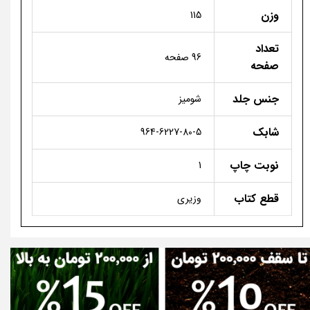
وزن
115
تعداد
96 صفحه
صفحه
جنس جلد
شومیز
شابک
964-6227-80-5
نوبت چاپ
1
قطع کتاب
وزیری