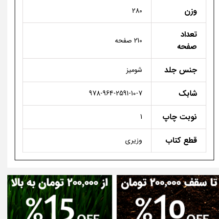
وزن
280
تعداد
210 صفحه
صفحه
جنس جلد
شومیز
شابک
978-964-2591-10-7
نوبت چاپ
1
قطع کتاب
وزیری