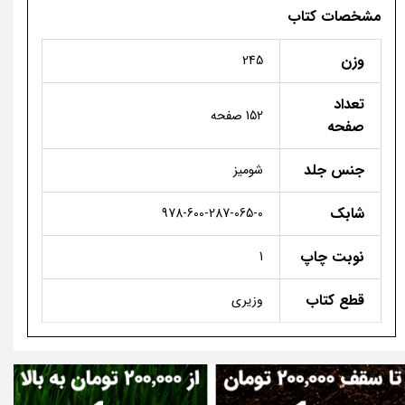
مشخصات کتاب
وزن
245
تعداد
152 صفحه
صفحه
جنس جلد
شومیز
شابک
978-600-287-065-0
نوبت چاپ
1
قطع کتاب
وزیری