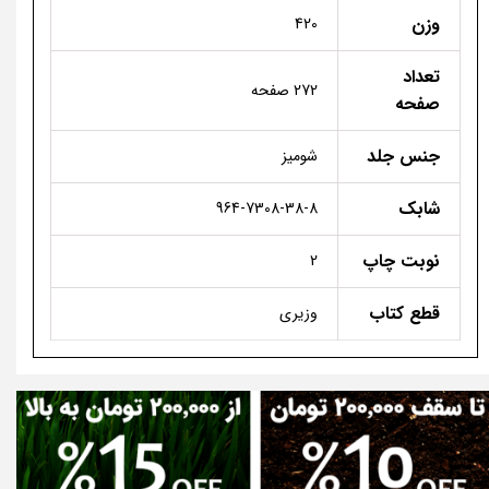
وزن
420
تعداد
272 صفحه
صفحه
جنس جلد
شومیز
شابک
964-7308-38-8
نوبت چاپ
2
قطع کتاب
وزیری