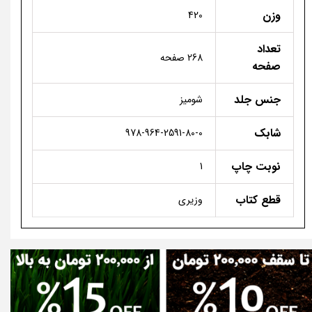
وزن
420
تعداد
268 صفحه
صفحه
جنس جلد
شومیز
شابک
978-964-2591-80-0
نوبت چاپ
1
قطع کتاب
وزیری