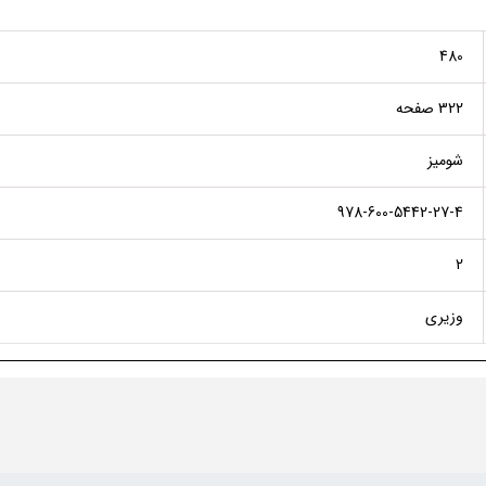
480
322 صفحه
شومیز
978-600-5442-27-4
2
وزیری