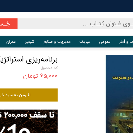
جُـس
ت و آمار
عمومی
فیزیک
مدیریت و صنایع
شیمی
عمران
برنامه‌ریزی استراتژ
کد محصول:
۶۵,۰۰۰ تومان
افزودن به سبد خر