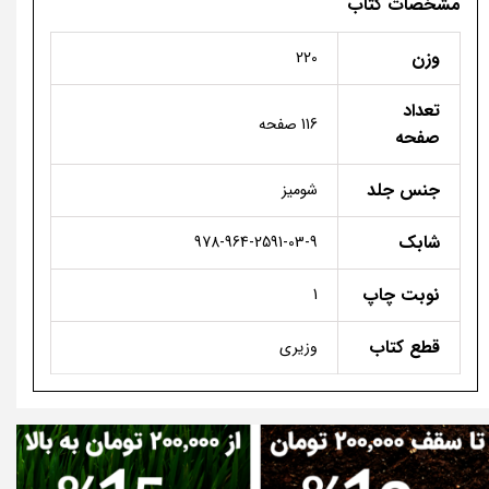
مشخصات کتاب
وزن
220
تعداد
116 صفحه
صفحه
جنس جلد
شومیز
شابک
978-964-2591-03-9
نوبت چاپ
1
قطع کتاب
وزیری